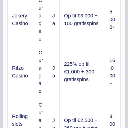
C
ur
5.
Jokery
a
J
Op til €3.000 +
00
Casino
ç
a
100 gratisspins
0+
a
o
C
ur
16
225% op til
Ritzo
a
J
.0
€1.000 + 300
Casino
ç
a
00
gratisspins
a
+
o
C
ur
Rolling
8.
a
J
Op til €2.500 +
slots
00
ç
a
260 gratisspins