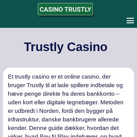
Trustly Casino
Et trustly casino er et online casino, der
bruger Trustly til at lade spillere indbetale og
hæve penge direkte fra deres bankkonto –
uden kort eller digitale tegnebøger. Metoden
er udbredt i Norden, fordi den bygger på
infrastruktur, danske bankbrugere allerede
kender. Denne guide dækker, hvordan det
virker, hvad Pay N Play indebærer, og hvad