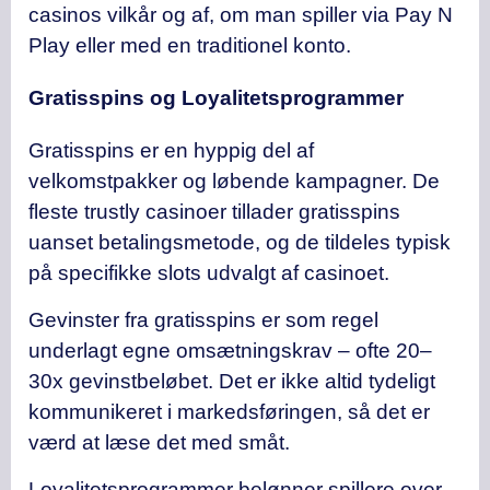
casinos vilkår og af, om man spiller via Pay N
Play eller med en traditionel konto.
Gratisspins og Loyalitetsprogrammer
Gratisspins er en hyppig del af
velkomstpakker og løbende kampagner. De
fleste trustly casinoer tillader gratisspins
uanset betalingsmetode, og de tildeles typisk
på specifikke slots udvalgt af casinoet.
Gevinster fra gratisspins er som regel
underlagt egne omsætningskrav – ofte 20–
30x gevinstbeløbet. Det er ikke altid tydeligt
kommunikeret i markedsføringen, så det er
værd at læse det med småt.
Loyalitetsprogrammer belønner spillere over