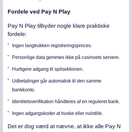
Fordele ved Pay N Play
Pay N Play tilbyder nogle klare praktiske
fordele:
Ingen langtrukken registreringsproces.
Personlige data gemmes ikke på casinoets servere.
Hurtigere adgang til spilsektionen.
Udbetalinger går automatisk til den samme
bankkonto.
Identitetsverifikation håndteres af en reguleret bank.
Ingen adgangskoder at huske eller nulstille.
Det er dog værd at nævne, at ikke alle Pay N