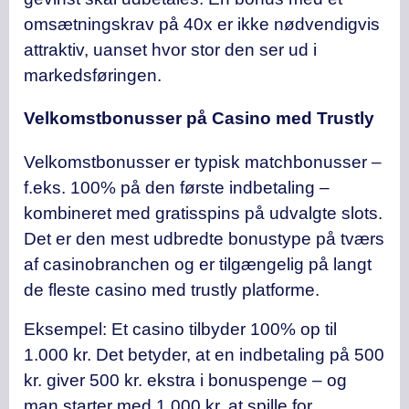
omsætningskrav på 40x er ikke nødvendigvis
attraktiv, uanset hvor stor den ser ud i
markedsføringen.
Velkomstbonusser på Casino med Trustly
Velkomstbonusser er typisk matchbonusser –
f.eks. 100% på den første indbetaling –
kombineret med gratisspins på udvalgte slots.
Det er den mest udbredte bonustype på tværs
af casinobranchen og er tilgængelig på langt
de fleste casino med trustly platforme.
Eksempel: Et casino tilbyder 100% op til
1.000 kr. Det betyder, at en indbetaling på 500
kr. giver 500 kr. ekstra i bonuspenge – og
man starter med 1.000 kr. at spille for.