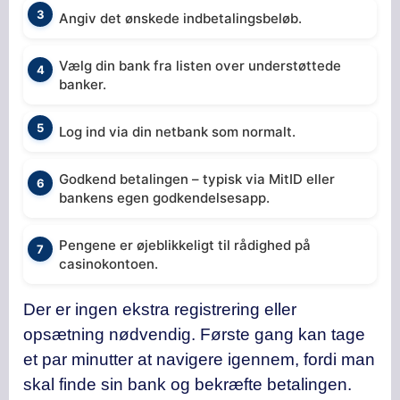
Angiv det ønskede indbetalingsbeløb.
Vælg din bank fra listen over understøttede
banker.
Log ind via din netbank som normalt.
Godkend betalingen – typisk via MitID eller
bankens egen godkendelsesapp.
Pengene er øjeblikkeligt til rådighed på
casinokontoen.
Der er ingen ekstra registrering eller
opsætning nødvendig. Første gang kan tage
et par minutter at navigere igennem, fordi man
skal finde sin bank og bekræfte betalingen.