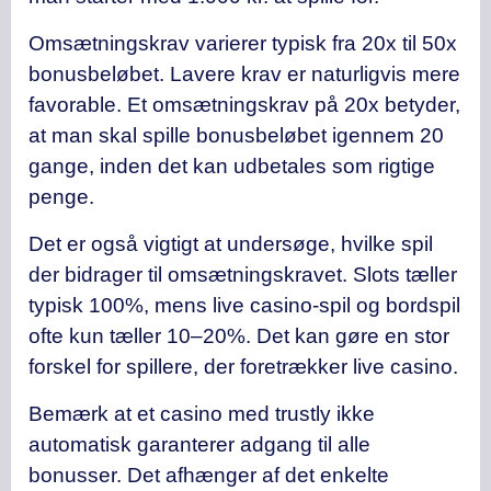
Omsætningskrav varierer typisk fra 20x til 50x
bonusbeløbet. Lavere krav er naturligvis mere
favorable. Et omsætningskrav på 20x betyder,
at man skal spille bonusbeløbet igennem 20
gange, inden det kan udbetales som rigtige
penge.
Det er også vigtigt at undersøge, hvilke spil
der bidrager til omsætningskravet. Slots tæller
typisk 100%, mens live casino-spil og bordspil
ofte kun tæller 10–20%. Det kan gøre en stor
forskel for spillere, der foretrækker live casino.
Bemærk at et casino med trustly ikke
automatisk garanterer adgang til alle
bonusser. Det afhænger af det enkelte