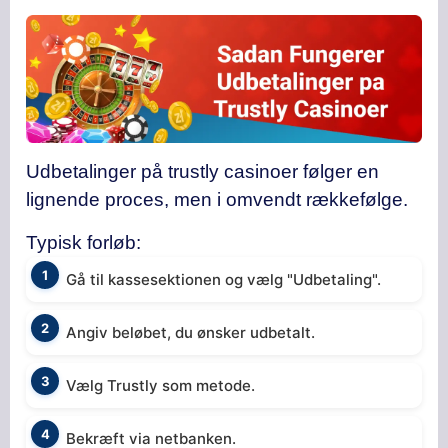
Udbetalinger på trustly casinoer følger en
lignende proces, men i omvendt rækkefølge.
Typisk forløb:
Gå til kassesektionen og vælg "Udbetaling".
Angiv beløbet, du ønsker udbetalt.
Vælg Trustly som metode.
Bekræft via netbanken.